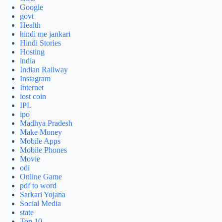
Google
govt
Health
hindi me jankari
Hindi Stories
Hosting
india
Indian Railway
Instagram
Internet
iost coin
IPL
ipo
Madhya Pradesh
Make Money
Mobile Apps
Mobile Phones
Movie
odi
Online Game
pdf to word
Sarkari Yojana
Social Media
state
Top 10