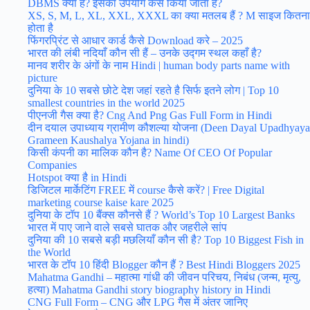
DBMS क्या है? इसका उपयोग कैसे किया जाता है?
XS, S, M, L, XL, XXL, XXXL का क्या मतलब हैं ? M साइज कितना
होता है
फिंगरप्रिंट से आधार कार्ड कैसे Download करे – 2025
भारत की लंबी नदियाँ कौन सी हैं – उनके उद्गम स्थल कहाँ है?
मानव शरीर के अंगों के नाम Hindi | human body parts name with
picture
दुनिया के 10 सबसे छोटे देश जहां रहते है सिर्फ इतने लोग | Top 10
smallest countries in the world 2025
पीएनजी गैस क्या है? Cng And Png Gas Full Form in Hindi
दीन दयाल उपाध्याय ग्रामीण कौशल्या योजना (Deen Dayal Upadhyaya
Grameen Kaushalya Yojana in hindi)
किसी कंपनी का मालिक कौन है? Name Of CEO Of Popular
Companies
Hotspot क्या है in Hindi
डिजिटल मार्केटिंग FREE में course कैसे करें? | Free Digital
marketing course kaise kare 2025
दुनिया के टॉप 10 बैंक्स कौनसे हैं ? World’s Top 10 Largest Banks
भारत में पाए जाने वाले सबसे घातक और जहरीले सांप
दुनिया की 10 सबसे बड़ी मछलियाँ कौन सी है? Top 10 Biggest Fish in
the World
भारत के टॉप 10 हिंदी Blogger कौन हैं ? Best Hindi Bloggers 2025
Mahatma Gandhi – महात्मा गांधी की जीवन परिचय, निबंध (जन्म, मृत्यु,
हत्या) Mahatma Gandhi story biography history in Hindi
CNG Full Form – CNG और LPG गैस में अंतर जानिए