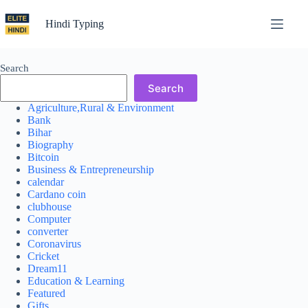
Skip
to
Hindi Typing
content
Search
Search
Agriculture,Rural & Environment
Bank
Bihar
Biography
Bitcoin
Business & Entrepreneurship
calendar
Cardano coin
clubhouse
Computer
converter
Coronavirus
Cricket
Dream11
Education & Learning
Featured
Gifts