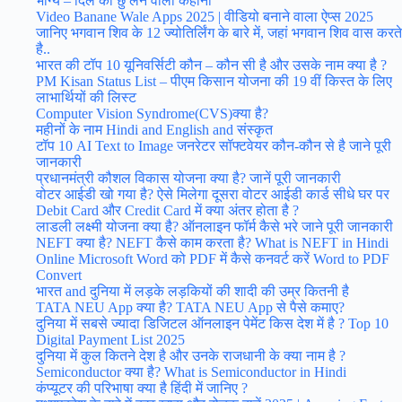
भाग्य – दिल को छु लेने वाली कहानी
Video Banane Wale Apps 2025 | वीडियो बनाने वाला ऐप्स 2025
जानिए भगवान शिव के 12 ज्योतिर्लिंग के बारे में, जहां भगवान शिव वास करते
है..
भारत की टॉप 10 यूनिवर्सिटी कौन – कौन सी है और उसके नाम क्या है ?
PM Kisan Status List – पीएम किसान योजना की 19 वीं किस्त के लिए
लाभार्थियों की लिस्ट
Computer Vision Syndrome(CVS)क्या है?
महीनों के नाम Hindi and English and संस्कृत
टॉप 10 AI Text to Image जनरेटर सॉफ्टवेयर कौन-कौन से है जाने पूरी
जानकारी
प्रधानमंत्री कौशल विकास योजना क्या है? जानें पूरी जानकारी
वोटर आईडी खो गया है? ऐसे मिलेगा दूसरा वोटर आईडी कार्ड सीधे घर पर
Debit Card और Credit Card में क्या अंतर होता है ?
लाडली लक्ष्मी योजना क्या है? ऑनलाइन फॉर्म कैसे भरे जाने पूरी जानकारी
NEFT क्या है? NEFT कैसे काम करता है? What is NEFT in Hindi
Online Microsoft Word को PDF में कैसे कनवर्ट करें Word to PDF
Convert
भारत and दुनिया में लड़के लड़कियों की शादी की उम्र कितनी है
TATA NEU App क्या है? TATA NEU App से पैसे कमाए?
दुनिया में सबसे ज्यादा डिजिटल ऑनलाइन पेमेंट किस देश में है ? Top 10
Digital Payment List 2025
दुनिया में कुल कितने देश है और उनके राजधानी के क्या नाम है ?
Semiconductor क्या है? What is Semiconductor in Hindi
कंप्यूटर की परिभाषा क्या है हिंदी में जानिए ?