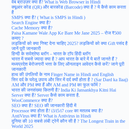
वेब ब्राउज़र क्या है? What is Web Browser in Hindi
क्यूआर कोड (QR) और बारकोड (Barcode) क्या है ? ये कैसे काम करता
है
SMPS क्या है? ( What is SMPS in Hindi )
Search Engine क्या है?
Cache Memory क्या है?
Paisa Kamane Wale App Ke Bare Me Jane 2025 – रोज ₹500
कमाए ?
लड़कियों को क्या गिफ्ट देना चाहिए 2025? लड़कियों को क्या Gift पसंद है
जानें पूरी जानकारी
हिन्‍दी के सर्वश्रेष्‍ठ ब्‍लॉग – भारत के टॉप हिंदी ब्लॉग
भारत में सबसे ज्यादा क्या है ? आप भारत के बारे में ये बातें जानते हैं ?
मध्यप्रदेश बेरोजगारी भत्ता के लिए ऑनलाइन आवेदन कैसे करें? जाने पूरी
जानकारी
हाथ की उंगलियों के नाम Finger Name in Hindi and English
सिर दर्द के घरेलू उपाय और सिर में दर्द क्यों होता है ? (Sar Dard ka Ilaaj)
AM और PM क्या हैं और AM and PM का फुल फॉर्म ?
भारत की जनसंख्या कितनी है? India Ki Jansankhya Kitni Hai
Server क्या है? Server कैसे काम करता है.
WooCommerce क्या है?
SEO क्या है? SEO की जानकारी हिंदी में
Processor क्या होता है? i3/i5/i7 core का मतलब क्या है?
AntiVirus क्या है? What is Antivirus in Hindi
दुनिया की 10 सबसे लंबी ट्रेनें कौन सी है ? The Longest Train in the
World 2025