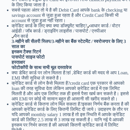
के लिए किया जाता है।
सबसे पहला अंतर तो ये है की Debit Card आपके bank के checking या
savings account से जुडा हुआ रहता है और Credit Card किसी भी
account से जुडा हुआ नहीं रहता।
क्रेडिट कार्ड के लिए क्या क्या डॉक्यूमेंट चाहिए?
आधार कार्ड / वोटर
आईडी / जॉब कार्ड / ड्राइविंग लाइसेंस / पासपोर्ट / एनपीआर
पैन कार्ड
3-महीने की सैलरी स्लिप/3-महीने का बैंक स्टेटमेंट / स्वरोजगार के लिए 3
साल का
इनकम टैक्स रिटर्न
पासपोर्ट साइज फोटो
हस्ताक्षर
फोटोकॉपी के साथ सभी मूल दस्तावेज
क्या डेबिट कार्ड पर लोन मिलता है?हां ,डेबिट कार्ड की मदद से आप Loan,
EMI जैसी सुविधा ले सकते है।
क्रेडिट कार्ड से लोन कैसे मिलता है?credit card एक प्रकार से आपको
loan की तरह सुविधा देता लेकिन आपको क्रेडिट कार्ड में एक लिमिट
मिलती है और आप एक लिमिट तक ही इससे पैसा खर्च कर सकते है। इससे
आप EMI पर कोई भी सामान बहुत ही आसानी सी खरीद सकते हो।
क्रेडिट कार्ड से कितना लोन मिल सकता है?इसका निर्णय बैंक करता है की
आपको क्रेडिट कार्ड के लिए कितनी लिमिट दी जाये। उदाहरण के तौर पर
यदि आपको monthly salary 1 लाख है तो इस स्थिति में आपके क्रेडिट
कार्ड की लिमिट 2.5 लाख से 3 लाख रह सकती है। यानि नई ये आपकी
इनकम पर निर्भर करता है की आपको कितनी क्रेडिट कार्ड में लिमिट