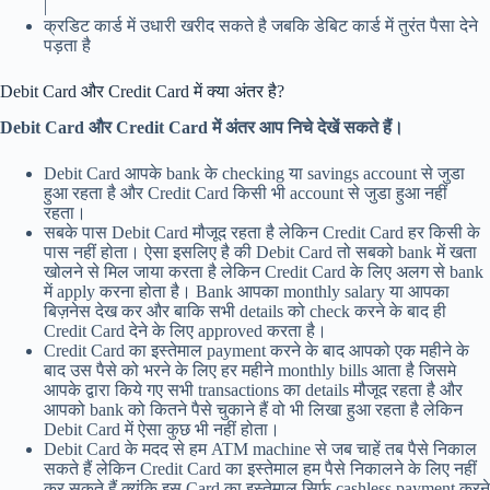
|
क्रडिट कार्ड में उधारी खरीद सकते है जबकि डेबिट कार्ड में तुरंत पैसा देने
पड़ता है
Debit Card और Credit Card में क्या अंतर है?
Debit Card और Credit Card में अंतर आप निचे देखें सकते हैं।
Debit Card आपके bank के checking या savings account से जुडा
हुआ रहता है और Credit Card किसी भी account से जुडा हुआ नहीं
रहता।
सबके पास Debit Card मौजूद रहता है लेकिन Credit Card हर किसी के
पास नहीं होता। ऐसा इसलिए है की Debit Card तो सबको bank में खता
खोलने से मिल जाया करता है लेकिन Credit Card के लिए अलग से bank
में apply करना होता है। Bank आपका monthly salary या आपका
बिज़नेस देख कर और बाकि सभी details को check करने के बाद ही
Credit Card देने के लिए approved करता है।
Credit Card का इस्तेमाल payment करने के बाद आपको एक महीने के
बाद उस पैसे को भरने के लिए हर महीने monthly bills आता है जिसमे
आपके द्वारा किये गए सभी transactions का details मौजूद रहता है और
आपको bank को कितने पैसे चुकाने हैं वो भी लिखा हुआ रहता है लेकिन
Debit Card में ऐसा कुछ भी नहीं होता।
Debit Card के मदद से हम ATM machine से जब चाहें तब पैसे निकाल
सकते हैं लेकिन Credit Card का इस्तेमाल हम पैसे निकालने के लिए नहीं
कर सकते हैं क्यूंकि इस Card का इस्तेमाल सिर्फ cashless payment करने