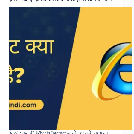
इंटरनेट क्या है? What is Internet इंटरनेट आज के समय का