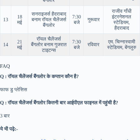
बैंगलोर
राजीव गाँधी
सनराइजर्स हैदराबाद
18
7:30
इंटरनेशनल
13
बनाम रॉयल चैलेंजर्स
गुरूवार
मई
बजे
स्टेडियम,
बैंगलोर
हैदराबाद
रॉयल चैलेंजर्स
21
7:30
एम. चिन्नास्वामी
14
बैंगलोर बनाम गुजरात
रविवार
मई
बजे
स्टेडियम, बेंगलुरु
टाइटन्स
FAQ
Q : रॉयल चैलेंजर्स बैंगलोर के कप्तान कौन है?
फाफ डु प्लेसिस
Q : रॉयल चैलेंजर्स बैंगलोर कितनी बार आईपीएल फाइनल में पहुंची है?
3 बार
ये भी पढ़े:-