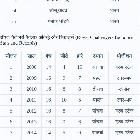
24
सोनू यादव
भारत
25
मनोज भांडगे
भारत
रॉयल चैलेंजर्स बैंगलोर आँकड़े और रिकार्ड्स (Royal Challengers Banglore
Stats and Records)
सीजन
साल
मैच
जीते
हारे
स्थान
पोजीशन
1
2008
14
4
10
सातवां
ग्रुप स्टेज
2
2009
16
9
7
पहला
रनर-अप
3
2010
16
8
8
तीसरा
प्लेऑफ
4
2011
16
10
5
पहला
रनर-अप
5
2012
16
8
7
पांचवा
ग्रुप स्टेज
6
2013
16
9
6
पांचवा
ग्रुप स्टेज
7
2014
14
5
9
सातवां
ग्रुप स्टेज