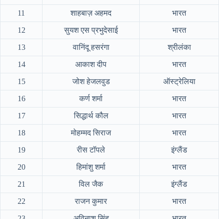
11
शाहबाज़ अहमद
भारत
12
सुयश एस प्रभुदेसाई
भारत
13
वानिंदू हसरंगा
श्रीलंका
14
आकाश दीप
भारत
15
जोश हेजलवुड
ऑस्ट्रेलिया
16
कर्ण शर्मा
भारत
17
सिद्धार्थ कौल
भारत
18
मोहम्मद सिराज
भारत
19
रीस टॉपले
इंग्लैंड
20
हिमांशु शर्मा
भारत
21
विल जैक
इंग्लैंड
22
राजन कुमार
भारत
23
अविनाश सिंह
भारत