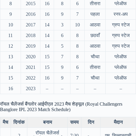
8
2015
16
8
6
तीसरा
प्लेऑफ
9
2016
16
9
7
पहला
रनर-अप
10
2017
14
3
10
आठवा
ग्रुप स्टेज
11
2018
14
6
8
छठवाँ
ग्रुप स्टेज
12
2019
14
5
8
आठवा
ग्रुप स्टेज
13
2020
15
7
8
चौथा
प्लेऑफ
14
2021
15
9
6
तीसरा
प्लेऑफ
15
2022
16
9
7
चौथा
प्लेऑफ
16
2023
–
–
–
–
–
रॉयल चैलेंजर्स बैंगलोर आईपीएल 2023 मैच शेड्यूल (Royal Challengers
Banglore IPL 2023 Match Schedule)
मैच
दिनांक
बनाम
समय
दिन
मैदान
रॉयल चैलेंजर्स
2
7:30
एम. चिन्नास्वामी