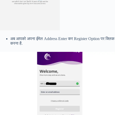
अब आपको अपना ईमेल Address Enter कर Register Option पर क्लिक
करना है.