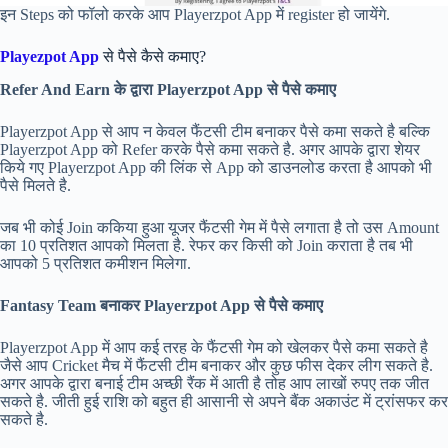
इन Steps को फॉलो करके आप Playerzpot App में register हो जायेंगे.
Playezpot App
से पैसे कैसे कमाए?
Refer And Earn के द्वारा Playerzpot App से पैसे कमाए
Playerzpot App से आप न केवल फैंटसी टीम बनाकर पैसे कमा सकते है बल्कि
Playerzpot App को Refer करके पैसे कमा सकते है. अगर आपके द्वारा शेयर
किये गए Playerzpot App की लिंक से App को डाउनलोड करता है आपको भी
पैसे मिलते है.
जब भी कोई Join ककिया हुआ यूजर फैंटसी गेम में पैसे लगाता है तो उस Amount
का 10 प्रतिशत आपको मिलता है. रेफर कर किसी को Join कराता है तब भी
आपको 5 प्रतिशत कमीशन मिलेगा.
Fantasy Team बनाकर Playerzpot App से पैसे कमाए
Playerzpot App में आप कई तरह के फैंटसी गेम को खेलकर पैसे कमा सकते है
जैसे आप Cricket मैच में फैंटसी टीम बनाकर और कुछ फीस देकर लीग सकते है.
अगर आपके द्वारा बनाई टीम अच्छी रैंक में आती है तोह आप लाखों रुपए तक जीत
सकते है. जीती हुई राशि को बहुत ही आसानी से अपने बैंक अकाउंट में ट्रांसफर कर
सकते है.