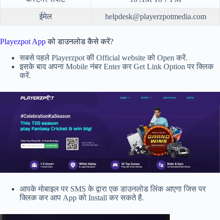
ईमेल
helpdesk@playerzpotmedia.com
Playezpot App
को डाउनलोड कैसे करें?
सबसे पहले Playerzpot की Official website को Open करें.
इसके बाद अपना Mobile नंबर Enter कर Get Link Option पर क्लिक
करें.
आपके मोबाइल पर SMS के द्वारा एक डाउनलोड लिंक आएगा जिस पर
क्लिक कर आप App को Install कर सकते है.