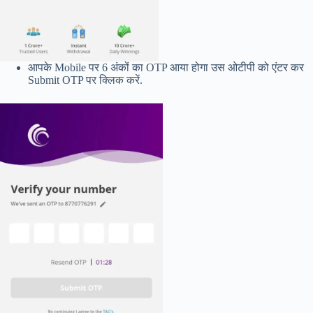
आपके Mobile पर 6 अंकों का OTP आया होगा उस ओटीपी को एंटर कर
Submit OTP पर क्लिक करें.